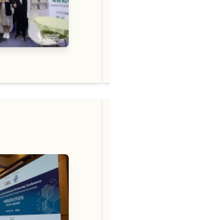
2023/11/13
阅读更多 →
活
2月1日，中国贸促会（CC
会（SBF）联合举办的“
新经济合作论坛在新加坡成
团有幸作为活动赞助商参
2024/02/02