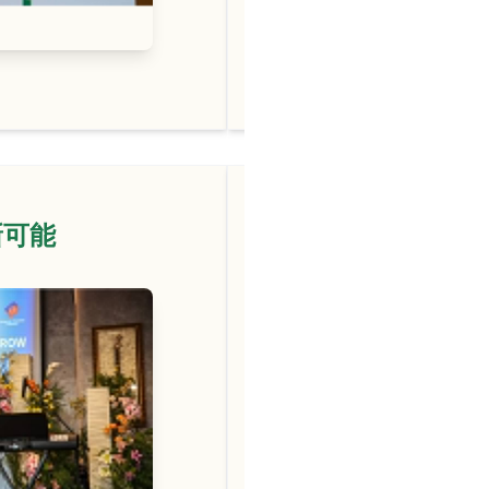
阅读更多 →
新可能
绽放她
3月6日，由欧盟商会天津分会主
Women Leaders Award
圆满落幕。作为受邀企业
企业精英齐聚一堂，聆听
分享。
2025/03/14