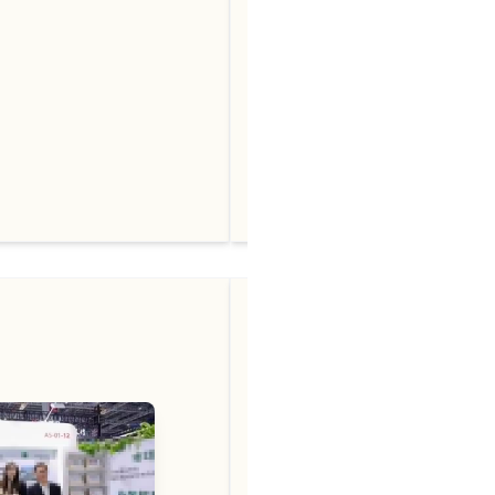
近期，由商务部和北京市
国际服务贸易交易会（以
开。 RMA睿敏安中国团队
2023/09/08
阅读更多 →
第七届中国国际进口博览会
敏安作为新加坡商务服务
展，收获良多。