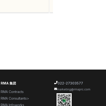
RMA 集团
022-27303577
marketing@rmaprc.com
RMA Contracts
RMA Consultants>
RMA Infoworks